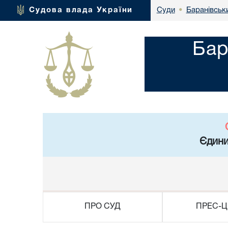
Баранівськ
Судова влада України
Суди
•
Бар
Єдини
ПРО СУД
ПРЕС-Ц