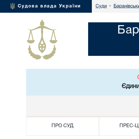
Баранівськ
Судова влада України
Суди
•
Бар
Єдини
ПРО СУД
ПРЕС-Ц