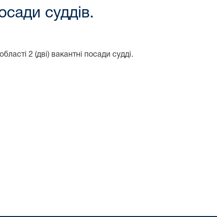
осади суддів.
ласті 2 (дві) вакантні посади судді.