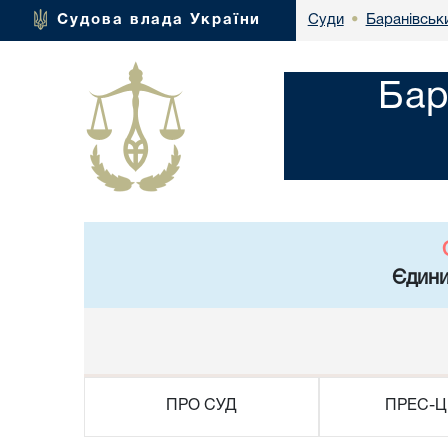
Баранівськ
Судова влада України
Суди
•
Бар
Єдини
ПРО СУД
ПРЕС-Ц